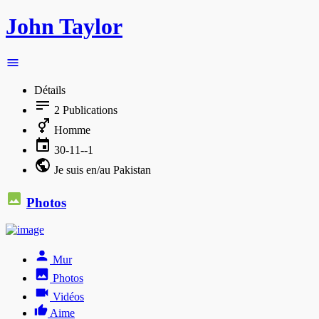
John Taylor
Détails
2
Publications
Homme
30-11--1
Je suis en/au Pakistan
Photos
Mur
Photos
Vidéos
Aime