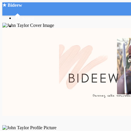
★ Bideew
Accueil
Recherche Avancée
Mon compte
Connexion
Créer un compte
Mode nuit