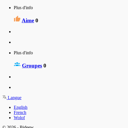
Plus d'info
Aime
0
Plus d'info
Groupes
0
Langue
English
French
Wolof
© 2026 - Bideew