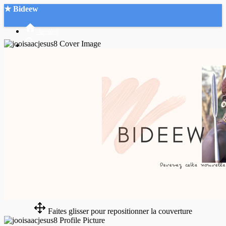
★ Bideew
Accueil
Recherche Avancée
Mon compte
Connexion
Créer un compte
Mode nuit
Faites glisser pour repositionner la couverture