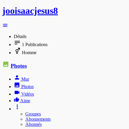
jooisaacjesus8
Détails
1
Publications
Homme
Photos
Mur
Photos
Vidéos
Aime
Groupes
Abonnements
Abonnés