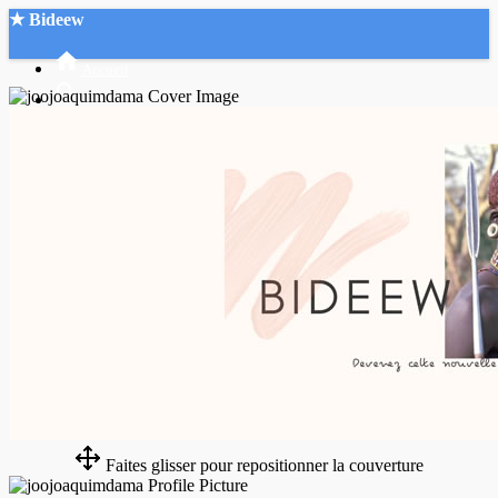
★ Bideew
Accueil
Recherche Avancée
Mon compte
Connexion
Créer un compte
Mode nuit
Faites glisser pour repositionner la couverture