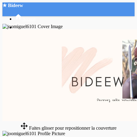
★ Bideew
Accueil
Recherche Avancée
Mon compte
Connexion
Créer un compte
Mode nuit
Faites glisser pour repositionner la couverture