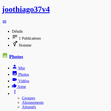
joothiago37v4
Détails
1
Publications
Homme
Photos
Mur
Photos
Vidéos
Aime
Groupes
Abonnements
Abonnés