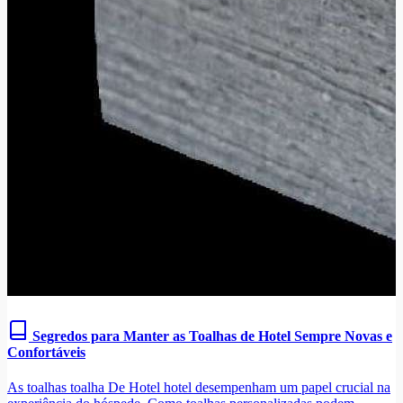
Segredos para Manter as Toalhas de Hotel Sempre Novas e
Confortáveis
As toalhas toalha De Hotel hotel desempenham um papel crucial na