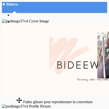
★ Bideew
Accueil
Recherche Avancée
Mon compte
Connexion
Créer un compte
Mode nuit
Faites glisser pour repositionner la couverture