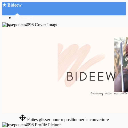
★ Bideew
Accueil
Recherche Avancée
Mon compte
Connexion
Créer un compte
Mode nuit
Faites glisser pour repositionner la couverture