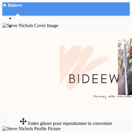
★ Bideew
Accueil
Recherche Avancée
Mon compte
Connexion
Créer un compte
Mode nuit
Faites glisser pour repositionner la couverture