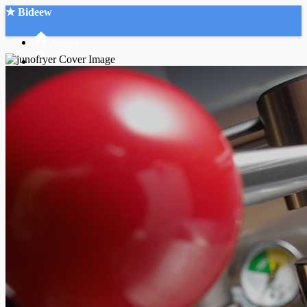
★ Bideew
Accueil
Recherche Avancée
Mon compte
Connexion
Créer un compte
Mode nuit