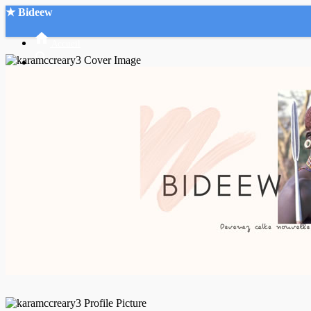
★ Bideew
Accueil
Recherche Avancée
Mon compte
Connexion
Créer un compte
Mode nuit