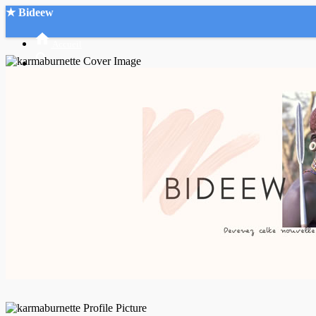
★ Bideew
Accueil
Recherche Avancée
Mon compte
Connexion
Créer un compte
Mode nuit