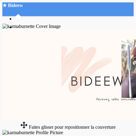
★ Bideew
Accueil
Recherche Avancée
Mon compte
Connexion
Créer un compte
Mode nuit
Faites glisser pour repositionner la couverture