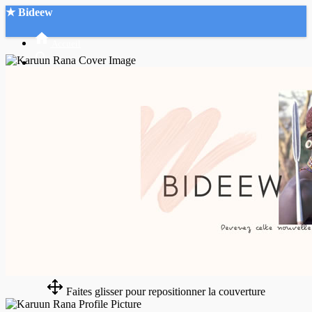
★ Bideew
Accueil
Recherche Avancée
Mon compte
Connexion
Créer un compte
Mode nuit
Faites glisser pour repositionner la couverture