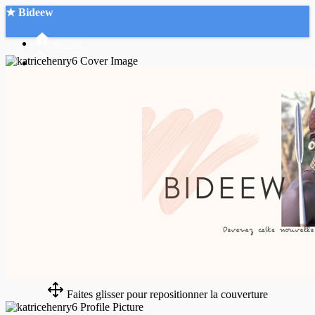
★ Bideew
Accueil
Recherche Avancée
Mon compte
Connexion
Créer un compte
Mode nuit
Faites glisser pour repositionner la couverture