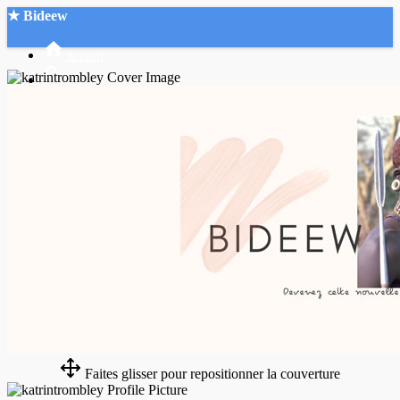
★ Bideew
Accueil
Recherche Avancée
Mon compte
Connexion
Créer un compte
Mode nuit
Faites glisser pour repositionner la couverture