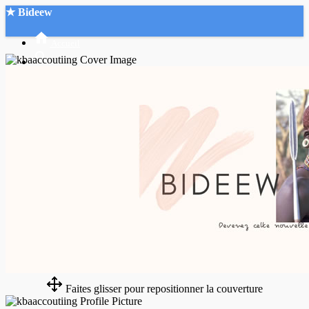
★ Bideew
Accueil
Recherche Avancée
Mon compte
Connexion
Créer un compte
Mode nuit
Faites glisser pour repositionner la couverture