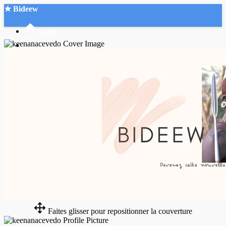
★ Bideew
Accueil
Recherche Avancée
Mon compte
Connexion
Créer un compte
Mode nuit
Faites glisser pour repositionner la couverture