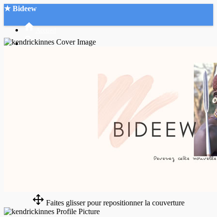
★ Bideew
Accueil
Recherche Avancée
Mon compte
Connexion
Créer un compte
Mode nuit
Faites glisser pour repositionner la couverture