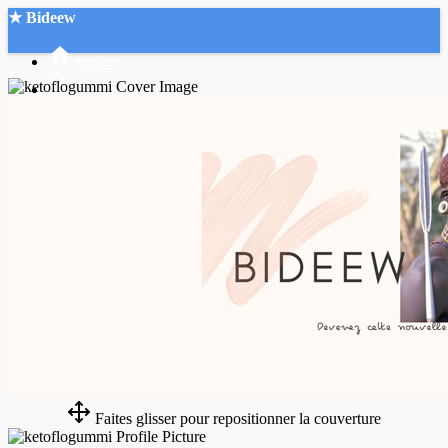
★ Bideew
Accueil
Recherche Avancée
Mon compte
Connexion
Créer un compte
Mode nuit
Faites glisser pour repositionner la couverture