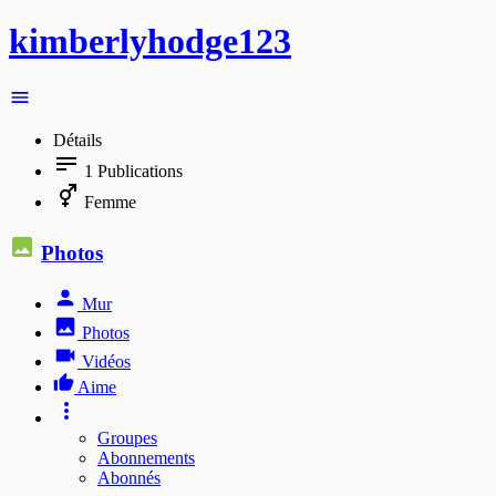
kimberlyhodge123
Détails
1
Publications
Femme
Photos
Mur
Photos
Vidéos
Aime
Groupes
Abonnements
Abonnés