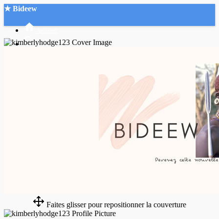
★ Bideew
Accueil
Recherche Avancée
Mon compte
Connexion
Créer un compte
Mode nuit
Faites glisser pour repositionner la couverture