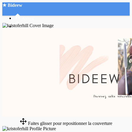
★ Bideew
Accueil
Recherche Avancée
Mon compte
Connexion
Créer un compte
Mode nuit
Faites glisser pour repositionner la couverture