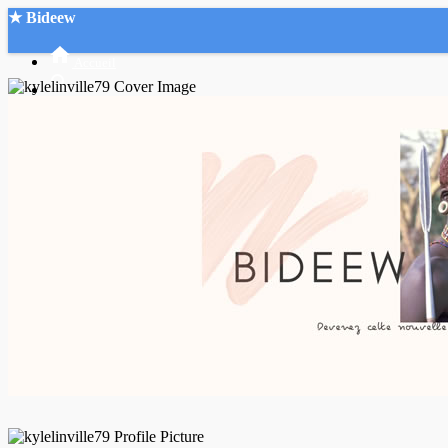
★ Bideew
Accueil
Recherche Avancée
Mon compte
Connexion
Créer un compte
Mode nuit