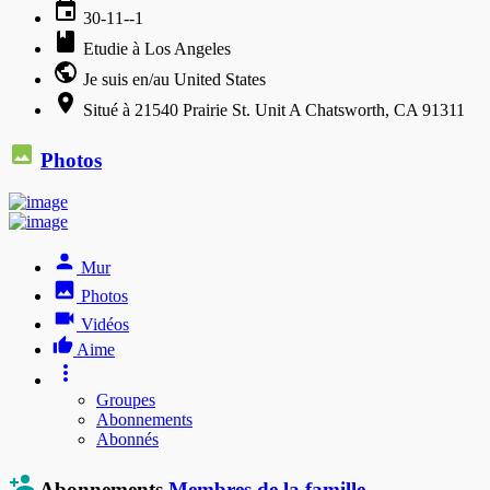
30-11--1
Etudie à Los Angeles
Je suis en/au United States
Situé à 21540 Prairie St. Unit A Chatsworth, CA 91311
Photos
Mur
Photos
Vidéos
Aime
Groupes
Abonnements
Abonnés
Abonnements
Membres de la famille