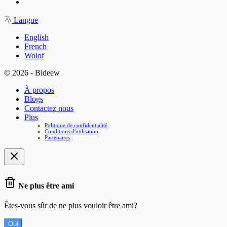
Langue
English
French
Wolof
© 2026 - Bideew
À propos
Blogs
Contactez nous
Plus
Politique de confidentialité
Conditions d'utilisation
Partenaires
Ne plus être ami
Êtes-vous sûr de ne plus vouloir être ami?
Oui