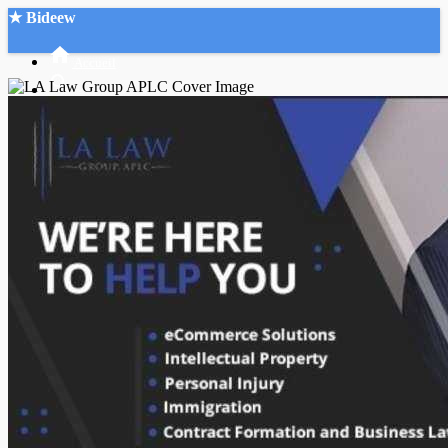
★ Bideew
Accueil
Recherche Avancée
Mon compte
Connexion
Créer un compte
Mode nuit