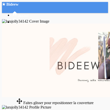
★ Bideew
Accueil
Recherche Avancée
Mon compte
Connexion
Créer un compte
Mode nuit
Faites glisser pour repositionner la couverture