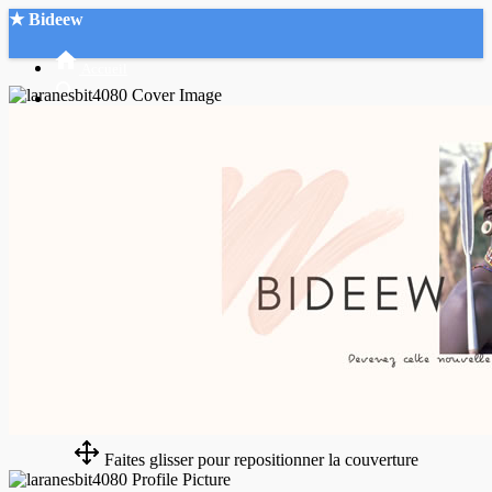
★ Bideew
Accueil
Recherche Avancée
Mon compte
Connexion
Créer un compte
Mode nuit
Faites glisser pour repositionner la couverture