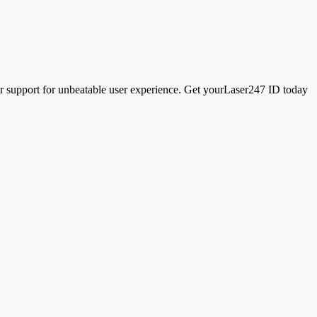
mer support for unbeatable user experience. Get yourLaser247 ID today