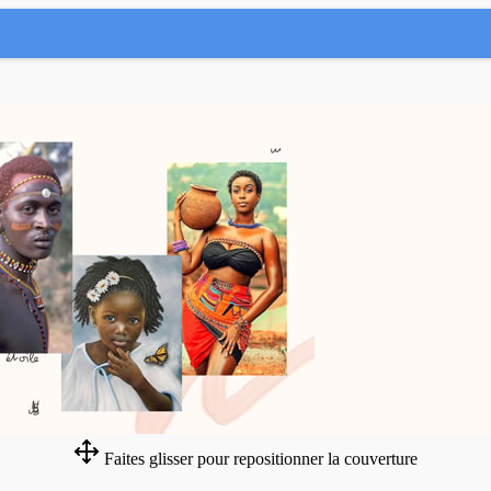
Faites glisser pour repositionner la couverture