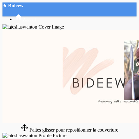
★ Bideew
Accueil
Recherche Avancée
Mon compte
Connexion
Créer un compte
Mode nuit
Faites glisser pour repositionner la couverture