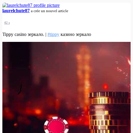
laurelchute87
a crée un nouvel article
42 s
Tippy casino зеркало. |
#tippy
казино зеркало