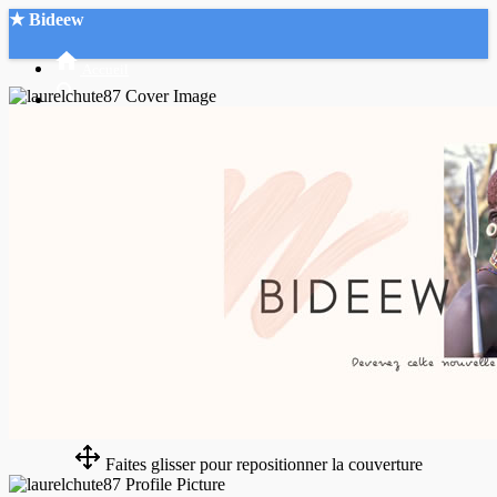
★ Bideew
Accueil
Recherche Avancée
Mon compte
Connexion
Créer un compte
Mode nuit
Faites glisser pour repositionner la couverture