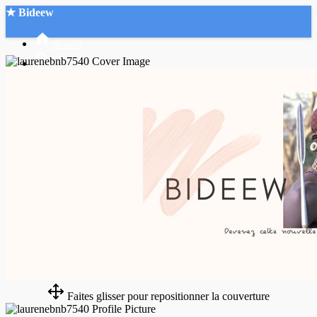
★ Bideew
Accueil
Recherche Avancée
Mon compte
Connexion
Créer un compte
Mode nuit
Faites glisser pour repositionner la couverture