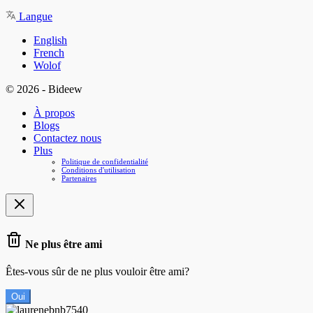
Langue
English
French
Wolof
© 2026 - Bideew
À propos
Blogs
Contactez nous
Plus
Politique de confidentialité
Conditions d'utilisation
Partenaires
Ne plus être ami
Êtes-vous sûr de ne plus vouloir être ami?
Oui