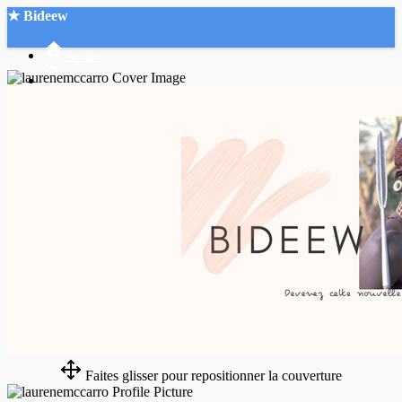
★ Bideew
Accueil
Recherche Avancée
Mon compte
Connexion
Créer un compte
Mode nuit
Faites glisser pour repositionner la couverture