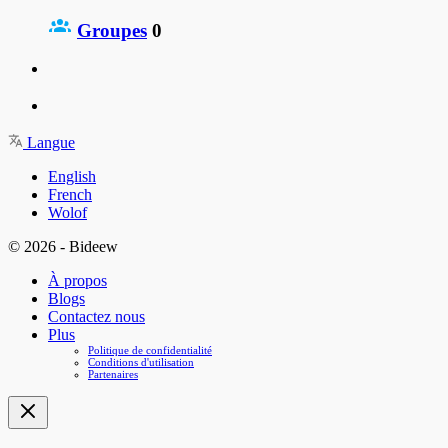
Groupes
0
Langue
English
French
Wolof
© 2026 - Bideew
À propos
Blogs
Contactez nous
Plus
Politique de confidentialité
Conditions d'utilisation
Partenaires