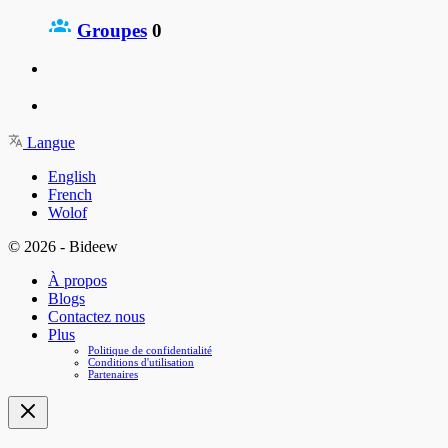
Groupes
0
Langue
English
French
Wolof
© 2026 - Bideew
À propos
Blogs
Contactez nous
Plus
Politique de confidentialité
Conditions d'utilisation
Partenaires