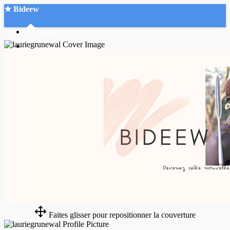
★ Bideew
Accueil
Recherche Avancée
Mon compte
Connexion
Créer un compte
Mode nuit
Faites glisser pour repositionner la couverture