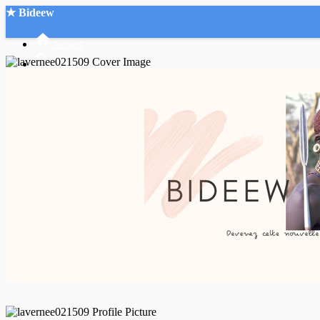
★ Bideew
Accueil
Recherche Avancée
Mon compte
Connexion
Créer un compte
Mode nuit