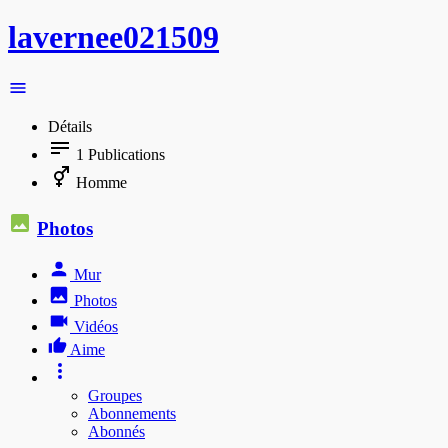
lavernee021509
Détails
1
Publications
Homme
Photos
Mur
Photos
Vidéos
Aime
Groupes
Abonnements
Abonnés