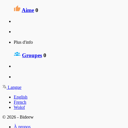
Aime
0
Plus d'info
Groupes
0
Langue
English
French
Wolof
© 2026 - Bideew
À propos