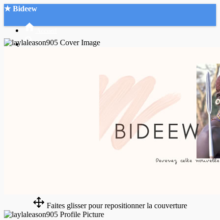
★ Bideew
Accueil
Recherche Avancée
Mon compte
Connexion
Créer un compte
Mode nuit
Faites glisser pour repositionner la couverture