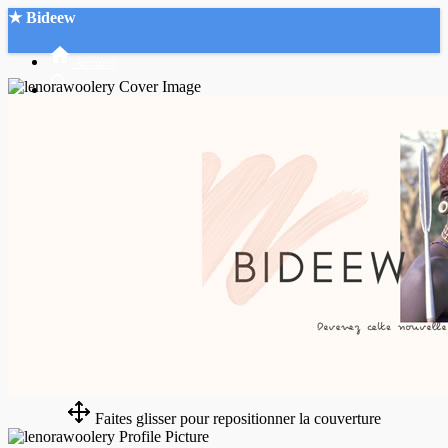
★ Bideew
Accueil
Recherche Avancée
Mon compte
Connexion
Créer un compte
Mode nuit
Faites glisser pour repositionner la couverture