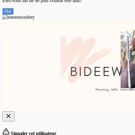
Êtes-vous sûr de ne plus vouloir être ami?
Oui
Signaler cet utilisateur