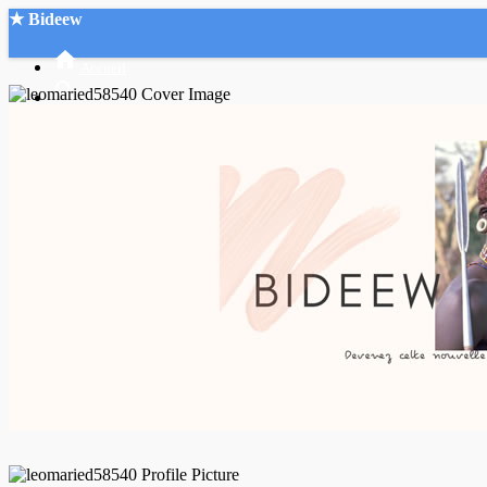
★ Bideew
Accueil
Recherche Avancée
Mon compte
Connexion
Créer un compte
Mode nuit