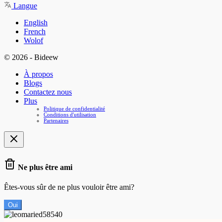
Langue
English
French
Wolof
© 2026 - Bideew
À propos
Blogs
Contactez nous
Plus
Politique de confidentialité
Conditions d'utilisation
Partenaires
Ne plus être ami
Êtes-vous sûr de ne plus vouloir être ami?
Oui