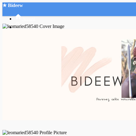
★ Bideew
Accueil
Recherche Avancée
Mon compte
Connexion
Créer un compte
Mode nuit