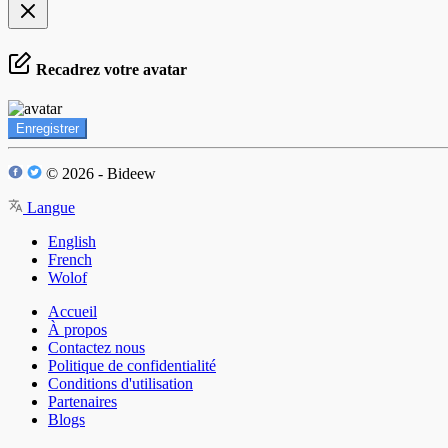
Recadrez votre avatar
Enregistrer
© 2026 - Bideew
Langue
English
French
Wolof
Accueil
À propos
Contactez nous
Politique de confidentialité
Conditions d'utilisation
Partenaires
Blogs