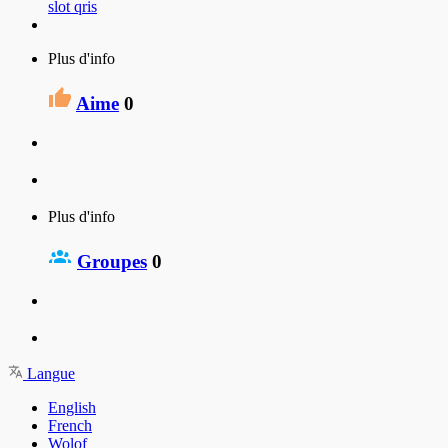
slot qris
Plus d'info
Aime
0
Plus d'info
Groupes
0
Langue
English
French
Wolof