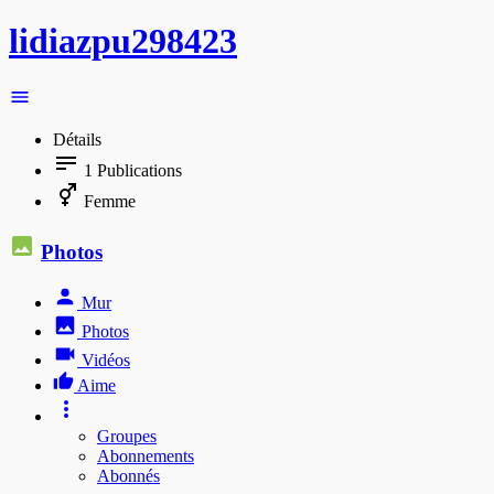
lidiazpu298423
Détails
1
Publications
Femme
Photos
Mur
Photos
Vidéos
Aime
Groupes
Abonnements
Abonnés