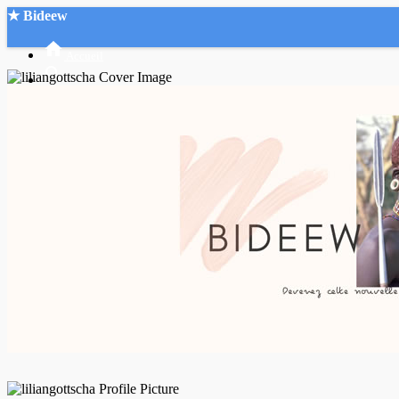
★ Bideew
Accueil
Recherche Avancée
Mon compte
Connexion
Créer un compte
Mode nuit