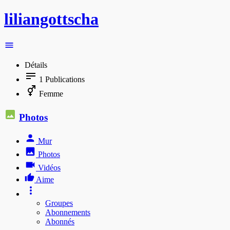
liliangottscha
Détails
1
Publications
Femme
Photos
Mur
Photos
Vidéos
Aime
Groupes
Abonnements
Abonnés