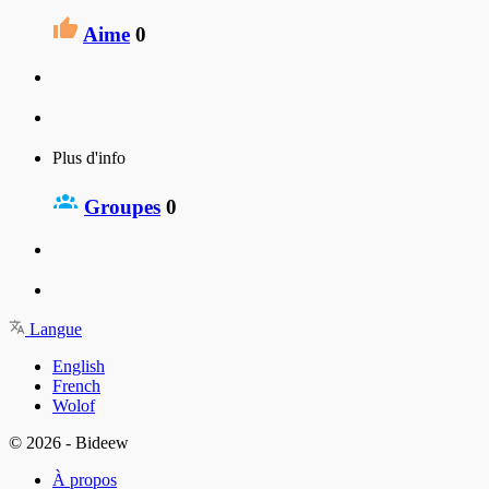
Aime
0
Plus d'info
Groupes
0
Langue
English
French
Wolof
© 2026 - Bideew
À propos