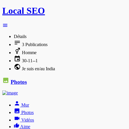
Local SEO
Détails
3
Publications
Homme
30-11--1
Je suis en/au India
Photos
Mur
Photos
Vidéos
Aime