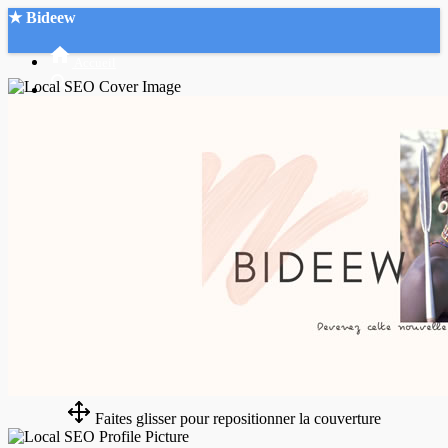
★ Bideew
Accueil
Recherche Avancée
Mon compte
Connexion
Créer un compte
Mode nuit
Faites glisser pour repositionner la couverture