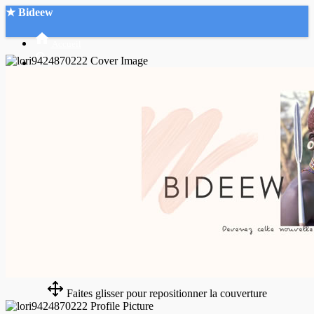
★ Bideew
Accueil
Recherche Avancée
Mon compte
Connexion
Créer un compte
Mode nuit
Faites glisser pour repositionner la couverture