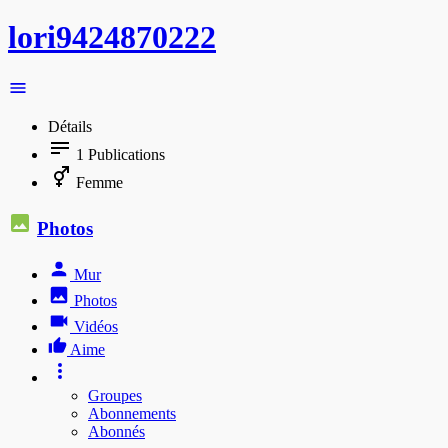
lori9424870222
Détails
1
Publications
Femme
Photos
Mur
Photos
Vidéos
Aime
Groupes
Abonnements
Abonnés