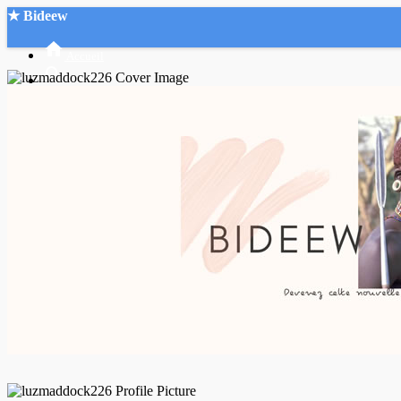
★ Bideew
Accueil
Recherche Avancée
Mon compte
Connexion
Créer un compte
Mode nuit