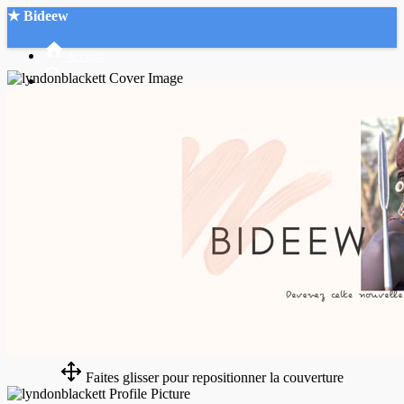
★ Bideew
Accueil
Recherche Avancée
Mon compte
Connexion
Créer un compte
Mode nuit
Faites glisser pour repositionner la couverture