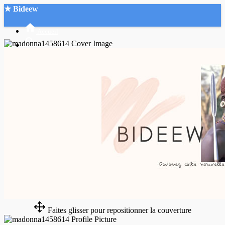
★ Bideew
Accueil
Recherche Avancée
Mon compte
Connexion
Créer un compte
Mode nuit
Faites glisser pour repositionner la couverture