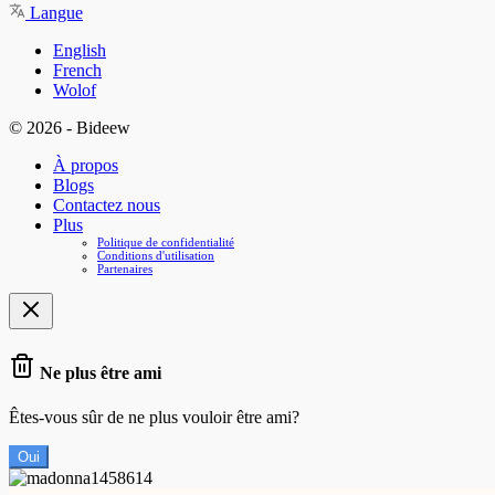
Langue
English
French
Wolof
© 2026 - Bideew
À propos
Blogs
Contactez nous
Plus
Politique de confidentialité
Conditions d'utilisation
Partenaires
Ne plus être ami
Êtes-vous sûr de ne plus vouloir être ami?
Oui