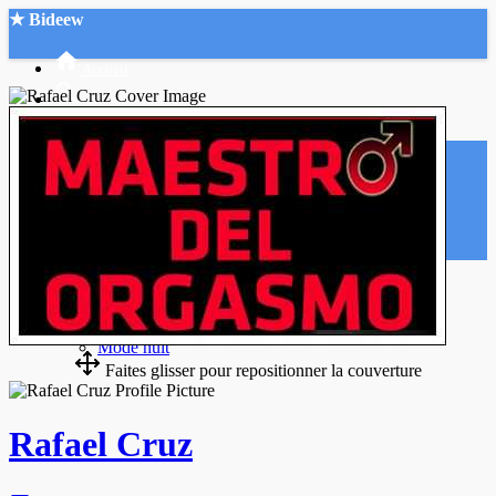
★ Bideew
Accueil
Recherche Avancée
Mon compte
Connexion
Créer un compte
Mode nuit
Faites glisser pour repositionner la couverture
Rafael Cruz