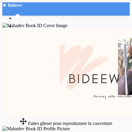
★ Bideew
Accueil
Recherche Avancée
Mon compte
Connexion
Créer un compte
Mode nuit
Faites glisser pour repositionner la couverture