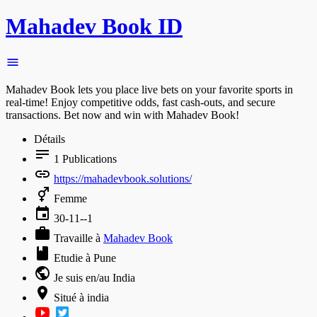
Mahadev Book ID
Mahadev Book lets you place live bets on your favorite sports in
real-time! Enjoy competitive odds, fast cash-outs, and secure
transactions. Bet now and win with Mahadev Book!
Détails
1
Publications
https://mahadevbook.solutions/
Femme
30-11--1
Travaille à
Mahadev Book
Etudie à Pune
Je suis en/au India
Situé à india