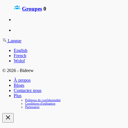
Groupes
0
Langue
English
French
Wolof
© 2026 - Bideew
À propos
Blogs
Contactez nous
Plus
Politique de confidentialité
Conditions d'utilisation
Partenaires