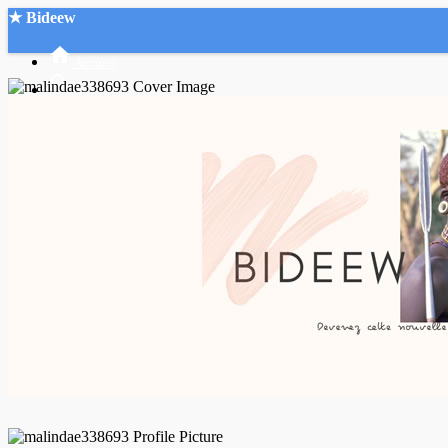
★ Bideew
Accueil
Recherche Avancée
Mon compte
Connexion
Créer un compte
Mode nuit