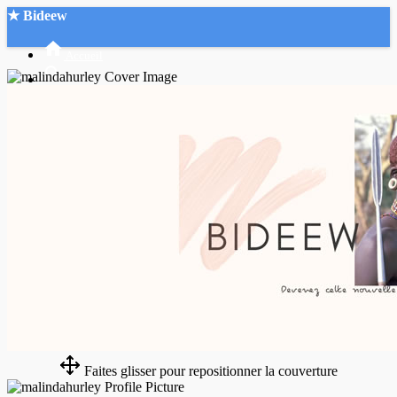
★ Bideew
Accueil
Recherche Avancée
Mon compte
Connexion
Créer un compte
Mode nuit
Faites glisser pour repositionner la couverture