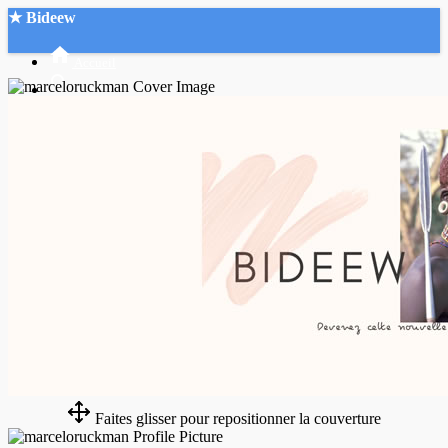
★ Bideew
Accueil
Recherche Avancée
Mon compte
Connexion
Créer un compte
Mode nuit
Faites glisser pour repositionner la couverture