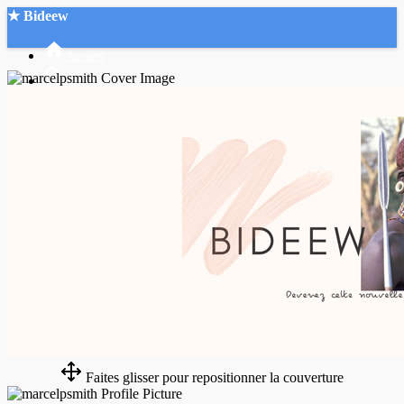
★ Bideew
Accueil
Recherche Avancée
Mon compte
Connexion
Créer un compte
Mode nuit
Faites glisser pour repositionner la couverture