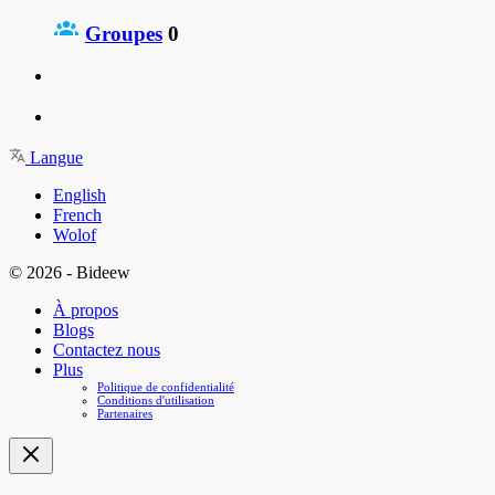
Groupes
0
Langue
English
French
Wolof
© 2026 - Bideew
À propos
Blogs
Contactez nous
Plus
Politique de confidentialité
Conditions d'utilisation
Partenaires