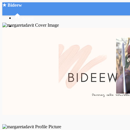
★ Bideew
Accueil
Recherche Avancée
Mon compte
Connexion
Créer un compte
Mode nuit