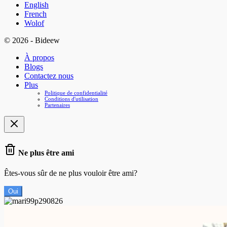
English
French
Wolof
© 2026 - Bideew
À propos
Blogs
Contactez nous
Plus
Politique de confidentialité
Conditions d'utilisation
Partenaires
Ne plus être ami
Êtes-vous sûr de ne plus vouloir être ami?
Oui