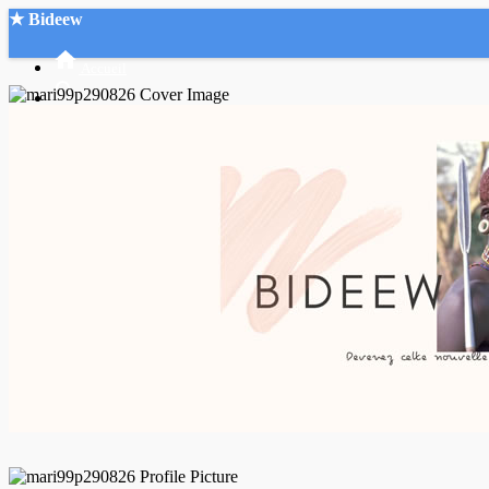
★ Bideew
Accueil
Recherche Avancée
Mon compte
Connexion
Créer un compte
Mode nuit